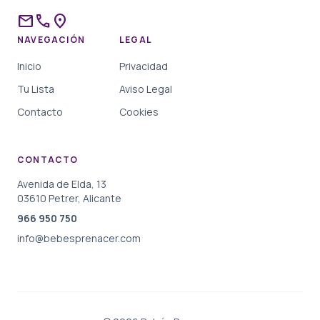
mail
phone
location_on
NAVEGACIÓN
LEGAL
Inicio
Privacidad
Tu Lista
Aviso Legal
Contacto
Cookies
CONTACTO
Avenida de Elda, 13
03610 Petrer, Alicante
966 950 750
info@bebesprenacer.com