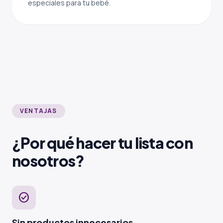
especiales para tu bebé.
VENTAJAS
¿Por qué hacer tu lista con
nosotros?
check_circle
Sin productos innecesarios