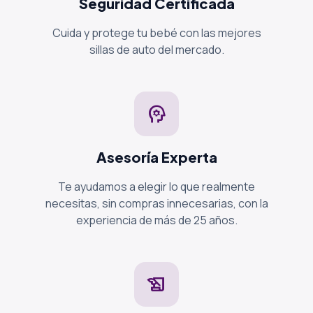
Seguridad Certificada
Cuida y protege tu bebé con las mejores
sillas de auto del mercado.
psychology
Asesoría Experta
Te ayudamos a elegir lo que realmente
necesitas, sin compras innecesarias, con la
experiencia de más de 25 años.
history_edu