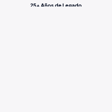
25+ Años de Legado
Una trayectoria construida sobre la confianza
de miles de familias de Petrer, Elda y toda la
comarca.
Explora Nuestras Categorías